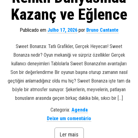
Kazanç ve Eğlence
Publicado em
Julho 17, 2026
por
Bruno Cantante
Sweet Bonanza: Tatlı Grafikler, Gerçek Heyecan! Sweet
Bonanza nedir? Oyun mekaniği ve sürpriz özellikler Gerçek
kullanıcı deneyimleri Tablolarla Sweet Bonanza’nın avantajları
Son bir değerlendirme Bir oyunun başına oturup zamanın nasıl
geçtiğini anlamadığınız oldu mu hiç? Sweet Bonanza işte tam da
böyle bir atmosfer sunuyor. Şekerlerin, meyvelerin, patlayan
bonusların arasında geçen birkaç dakika bile, sıkıcı bir […]
Categoria:
Agenda
Deixe um comentário
Ler mais