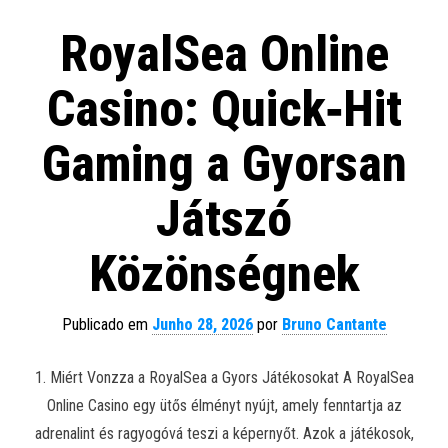
RoyalSea Online
Casino: Quick‑Hit
Gaming a Gyorsan
Játszó
Közönségnek
Publicado em
Junho 28, 2026
por
Bruno Cantante
1. Miért Vonzza a RoyalSea a Gyors Játékosokat A RoyalSea
Online Casino egy ütős élményt nyújt, amely fenntartja az
adrenalint és ragyogóvá teszi a képernyőt. Azok a játékosok,