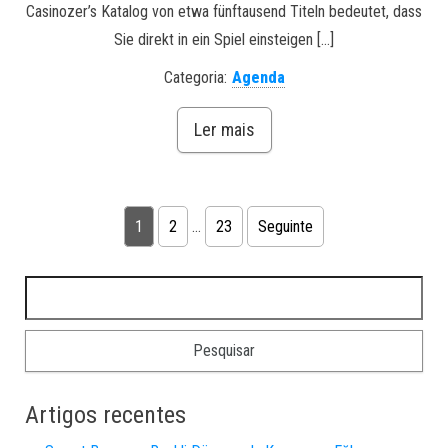
Casinozer’s Katalog von etwa fünftausend Titeln bedeutet, dass
Sie direkt in ein Spiel einsteigen […]
Categoria:
Agenda
Ler mais
Paginação dos conteúdos
1
2
…
23
Seguinte
Pesquisar por:
Artigos recentes