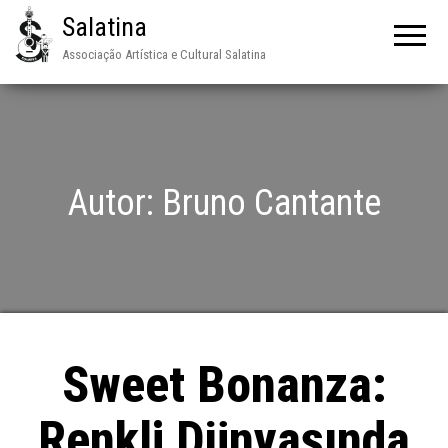
Salatina
Associação Artística e Cultural Salatina
Autor:
Bruno Cantante
Sweet Bonanza:
Renkli Dünyasında