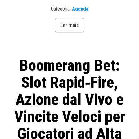
Categoria:
Agenda
Ler mais
Boomerang Bet:
Slot Rapid‑Fire,
Azione dal Vivo e
Vincite Veloci per
Giocatori ad Alta