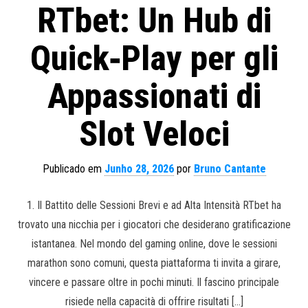
RTbet: Un Hub di
Quick‑Play per gli
Appassionati di
Slot Veloci
Publicado em
Junho 28, 2026
por
Bruno Cantante
1. Il Battito delle Sessioni Brevi e ad Alta Intensità RTbet ha
trovato una nicchia per i giocatori che desiderano gratificazione
istantanea. Nel mondo del gaming online, dove le sessioni
marathon sono comuni, questa piattaforma ti invita a girare,
vincere e passare oltre in pochi minuti. Il fascino principale
risiede nella capacità di offrire risultati […]