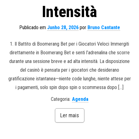
Intensità
Publicado em
Junho 28, 2026
por
Bruno Cantante
1. Il Battito di Boomerang Bet per i Giocatori Veloci Immergiti
direttamente in Boomerang Bet e senti l’adrenalina che scorre
durante una sessione breve e ad alta intensità. La disposizione
del casinò è pensata per i giocatori che desiderano
gratificazione istantanea—niente code lunghe, niente attese per
i pagamenti, solo spin dopo spin o scommessa dopo […]
Categoria:
Agenda
Ler mais