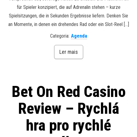
für Spieler konzipiert, die auf Adrenalin stehen – kurze
Spielsitzungen, die in Sekunden Ergebnisse liefern. Denken Sie
an Momente, in denen ein drehendes Rad oder ein Slot-Reel […]
Categoria:
Agenda
Ler mais
Bet On Red Casino
Review – Rychlá
hra pro rychlé