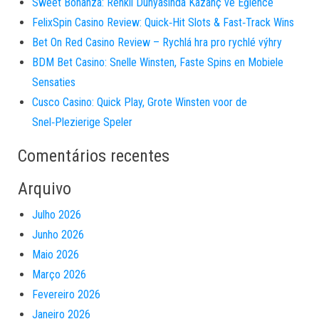
Sweet Bonanza: Renkli Dünyasında Kazanç ve Eğlence
FelixSpin Casino Review: Quick‑Hit Slots & Fast‑Track Wins
Bet On Red Casino Review – Rychlá hra pro rychlé výhry
BDM Bet Casino: Snelle Winsten, Faste Spins en Mobiele
Sensaties
Cusco Casino: Quick Play, Grote Winsten voor de
Snel‑Plezierige Speler
Comentários recentes
Arquivo
Julho 2026
Junho 2026
Maio 2026
Março 2026
Fevereiro 2026
Janeiro 2026